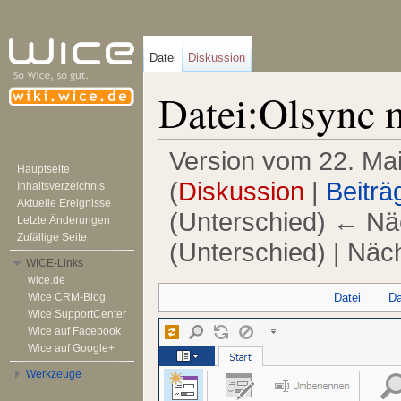
Datei
Diskussion
Datei:Olsync 
Version vom 22. Ma
Hauptseite
(
Diskussion
|
Beiträ
Inhaltsverzeichnis
Aktuelle Ereignisse
(Unterschied) ← Näc
Letzte Änderungen
Zufällige Seite
(Unterschied) | Näc
WICE-Links
Wechseln zu:
Navigation
,
Suche
wice.de
Datei
Da
Wice CRM-Blog
Wice SupportCenter
Wice auf Facebook
Wice auf Google+
Werkzeuge